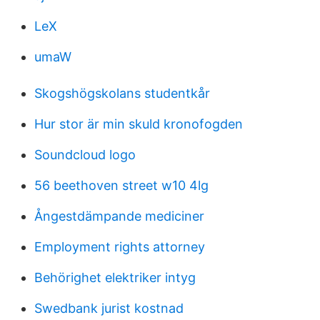
LeX
umaW
Skogshögskolans studentkår
Hur stor är min skuld kronofogden
Soundcloud logo
56 beethoven street w10 4lg
Ångestdämpande mediciner
Employment rights attorney
Behörighet elektriker intyg
Swedbank jurist kostnad