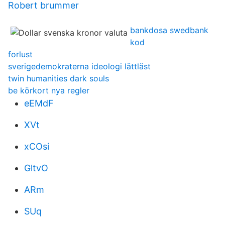
Robert brummer
bankdosa swedbank
kod
forlust
sverigedemokraterna ideologi lättläst
twin humanities dark souls
be körkort nya regler
eEMdF
XVt
xCOsi
GltvO
ARm
SUq