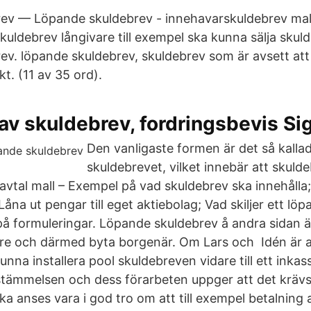
v — Löpande skuldebrev - innehavarskuldebrev mall 
kuldebrev långivare till exempel ska kunna sälja skul
ev. löpande skuldebrev, skuldebrev som är avsett att 
kt. (11 av 35 ord).
 av skuldebrev, fordringsbevis Si
Den vanligaste formen är det så kalla
skuldebrevet, vilket innebär att skuld
avtal mall – Exempel på vad skuldebrev ska innehålla;
Låna ut pengar till eget aktiebolag; Vad skiljer ett lö
å formuleringar. Löpande skuldebrev å andra sidan ä
are och därmed byta borgenär. Om Lars och Idén är a
kunna installera pool skuldebreven vidare till ett inka
mmelsen och dess förarbeten uppger att det krävs vä
ka anses vara i god tro om att till exempel betalning