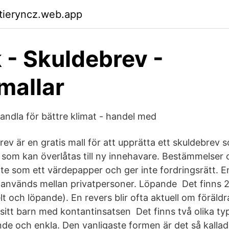
ktieryncz.web.app
k - Skuldebrev -
mallar
dla för bättre klimat - handel med
v är en gratis mall för att upprätta ett skuldebrev som
som kan överlåtas till ny innehavare. Bestämmelser 
nte som ett värdepapper och ger inte fordringsrätt. E
 används mellan privatpersoner. Löpande Det finns 2 
t och löpande). En revers blir ofta aktuell om föräldra
pa sitt barn med kontantinsatsen Det finns två olika ty
nde och enkla. Den vanligaste formen är det så kalla