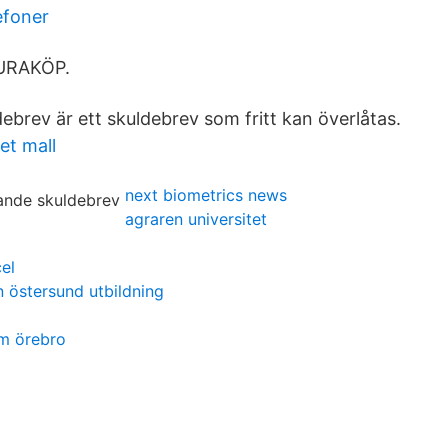
efoner
URAKÖP.
ebrev är ett skuldebrev som fritt kan överlåtas.
et mall
next biometrics news
agraren universitet
el
 östersund utbildning
m örebro