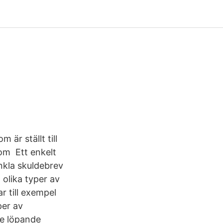
 är ställt till
om Ett enkelt
nkla skuldebrev
olika typer av
r till exempel
per av
de löpande