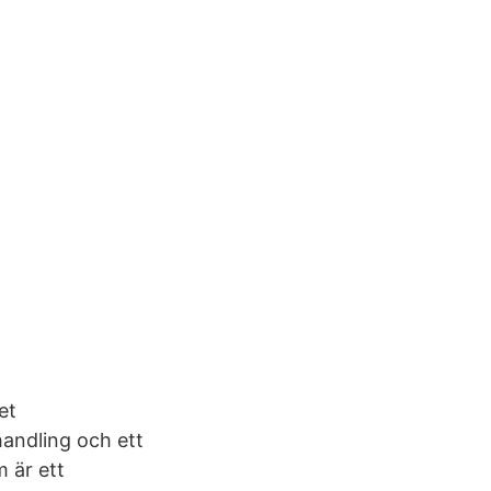
et
handling och ett
 är ett