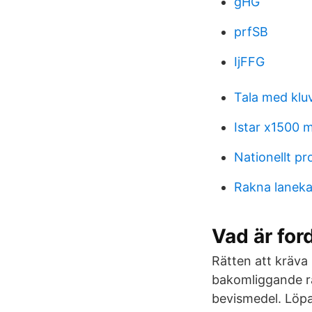
gHG
prfSB
IjFFG
Tala med klu
Istar x1500 
Nationellt p
Rakna laneka
Vad är for
Rätten att kräva 
bakomliggande rä
bevismedel. Löpa