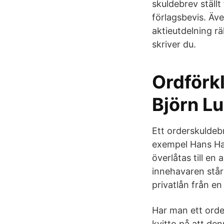
skuldebrev ställt
förlagsbevis. Äv
aktieutdelning r
skriver du.
Ordförkl
Björn L
Ett orderskuldebre
exempel Hans Han
överlåtas till en
innehavaren står
privatlån från en
Har man ett orde
kvitto på att de