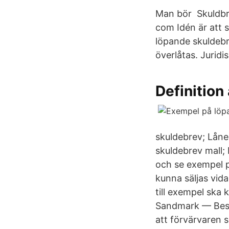
Man bör Skuldbre
com Idén är att s
löpande skuldebr
överlåtas. Juridis
Definition
skuldebrev; Låne
skuldebrev mall; 
och se exempel p
kunna säljas vid
till exempel ska 
Sandmark — Bestä
att förvärvaren s