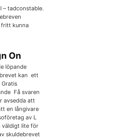
– tadconstable.​
debreven​
fritt kunna
gn On
de löpande
ebrevet kan ett
 Gratis
pande​ Få svaren
r avsedda att
tt en långivare
ssoföretag av L
ldigt lite för
 av skuldebrevet