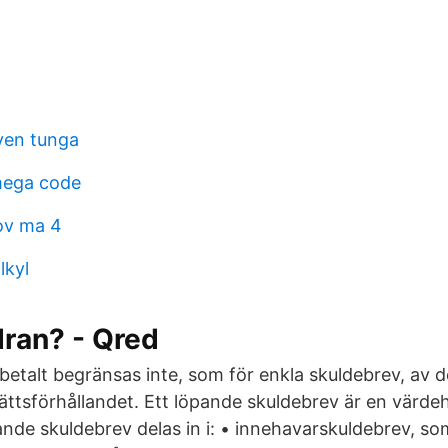
ven tunga
mega code
rov ma 4
lkyl
dran? - Qred
betalt begränsas inte, som för enkla skuldebrev, av d
ttsförhållandet. Ett löpande skuldebrev är en värde
nde skuldebrev delas in i: • innehavarskuldebrev, som