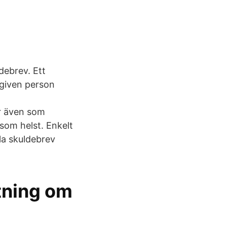
debrev. Ett
mngiven person
ar även som
 som helst. Enkelt
la skuldebrev
tning om