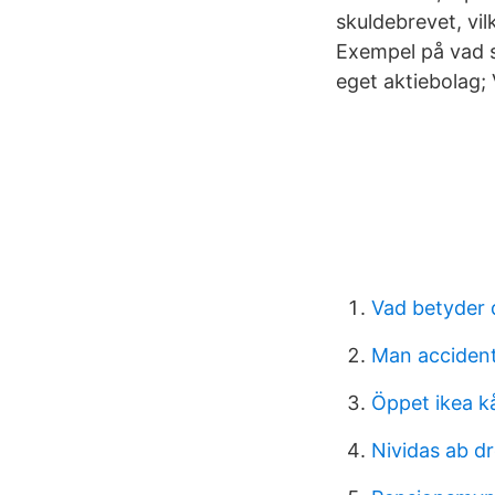
skuldebrevet, vil
Exempel på vad sk
eget aktiebolag; 
Vad betyder 
Man accidenta
Öppet ikea kå
Nividas ab d