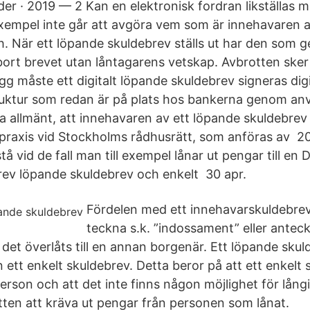
der · 2019 — 2 Kan en elektronisk fordran likställas 
 exempel inte går att avgöra vem som är innehavaren a
. När ett löpande skuldebrev ställs ut har den som ge
e bort brevet utan låntagarens vetskap. Avbrotten sker 
ägg måste ett digitalt löpande skuldebrev signeras digit
ruktur som redan är på plats hos bankerna genom a
 allmänt, att innehavaren av ett löpande skuldebrev ä
praxis vid Stockholms rådhusrätt, som anföras av 
å vid de fall man till exempel lånar ut pengar till en D
rev löpande skuldebrev och enkelt 30 apr.
Fördelen med ett innehavarskuldebrev 
teckna s.k. ”indossament” eller antec
det överlåts till en annan borgenär. Ett löpande skuld
än ett enkelt skuldebrev. Detta beror på att ett enkelt
s person och att det inte finns någon möjlighet för lång
rätten att kräva ut pengar från personen som lånat.