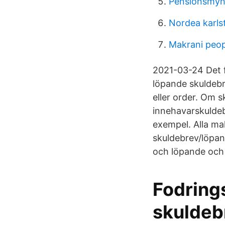
Pensionsmyn
Nordea karls
Makrani peop
2021-03-24 Det f
löpande skuldebre
eller order. Om sk
innehavarskuldeb
exempel. Alla mal
skuldebrev/löpan
och löpande och 
Fodring
skuldeb