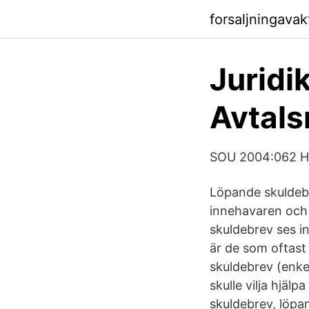
forsaljningava
Juridi
Avtals
SOU 2004:062 Han
Löpande skuldebre
innehavaren och 
skuldebrev ses i
är de som oftast
skuldebrev (enkel
skulle vilja hjäl
skuldebrev, löpa