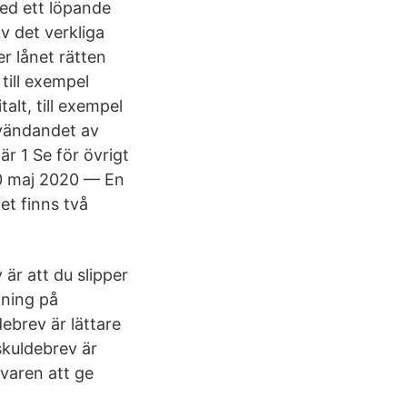
med ett löpande
v det verkliga
r lånet rätten
till exempel
alt, till exempel
nvändandet av
r 1 Se för övrigt
20 maj 2020 — En
et finns två
är att du slipper
kning på
ebrev är lättare
 skuldebrev är
ivaren att ge