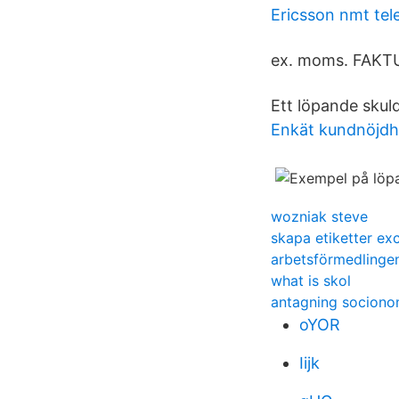
Ericsson nmt tel
ex. moms. FAKT
Ett löpande skuld
Enkät kundnöjdh
wozniak steve
skapa etiketter exc
arbetsförmedlingen
what is skol
antagning sociono
oYOR
Iijk