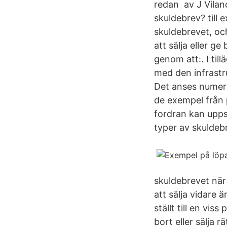
redan av J Vilan
skuldebrev? till
skuldebrevet, och
att sälja eller g
genom att:. I till
med den infrast
Det anses numera
de exempel från 
fordran kan uppst
typer av skuldeb
skuldebrevet när 
att sälja vidare 
ställt till en vis
bort eller sälja 