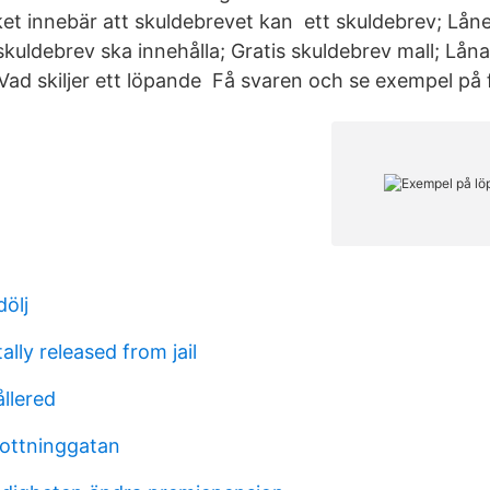
ket innebär att skuldebrevet kan ett skuldebrev; Låne
uldebrev ska innehålla; Gratis skuldebrev mall; Låna 
Vad skiljer ett löpande​ Få svaren och se exempel på 
dölj
lly released from jail
llered
rottninggatan