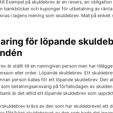
 till Exempel på skuldebrev är en revers, en obligation 
en bankböcker och kuponger för utbetalning av ränta 
äknas i lagens mening som skuldebrev. Mall på enkelt 
aring för löpande skuldeb
undén
v är ställt till en namngiven person men har tillägget "
sson eller order. Löpande skuldebrev. Ett skuldebr
 annan person kallas för ett löpande skuldebrev. Den a
 som betalningsansvarig på förfallodagen av skulden.
 bank är det alltid ett löpande skuldebrev som upprät
rskuldebrev krävs av den som har skuldebrevet att d
nne fått/köpt skuldebrevet av den som hade det innan