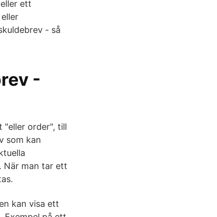
eller ett
eller
skuldebrev - så
rev -
eller order", till
ev som kan
ktuella
 När man tar ett
tas.
en kan visa ett
. Exempel på ett