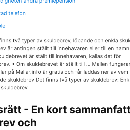
digheten ändra premiepension
tad telefon
le
inns två typer av skuldebrev, löpande och enkla skul
v är antingen ställt till innehavaren eller till en na
uldebrevet är ställt till innehavaren, kallas det för
rev. • Om skuldebrevet är ställt till … Mallen funger
lar på Mallar.info är gratis och får laddas ner av vem
de skuldebrev Det finns två typer av skuldebrev: Enk
skuldebrev.
srätt - En kort sammanfat
rev och