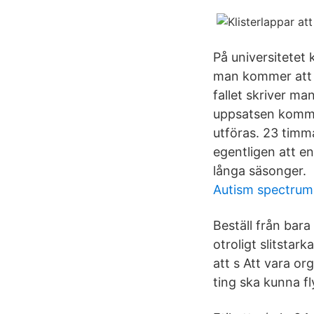
På universitetet
man kommer att sk
fallet skriver ma
uppsatsen kommer
utföras. 23 timma
egentligen att en 
långa säsonger.
Autism spectrum
Beställ från bara
otroligt slitstar
att s Att vara o
ting ska kunna fl