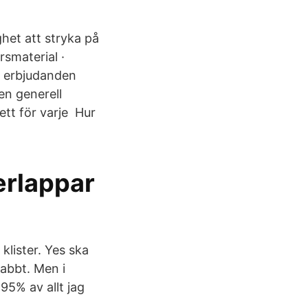
ighet att stryka på
rsmaterial ·
a erbjudanden
 en generell
ett för varje Hur
erlappar
klister. Yes ska
nabbt. Men i
95% av allt jag