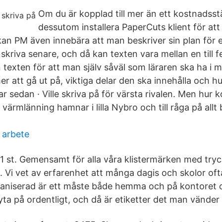
Om du är kopplad till mer än ett kostnadsst
dessutom installera PaperCuts klient för att
 kan PM även innebära att man beskriver sin plan för 
riva senare, och då kan texten vara mellan en till fe
n texten för att man själv såväl som läraren ska ha i 
 att gå ut på, viktiga delar den ska innehålla och hu
r sedan · Ville skriva på för värsta rivalen. Men hur
värmlänning hamnar i lilla Nybro och till råga på allt b
 arbete
 1 st. Gemensamt för alla våra klistermärken med tryck
ka. Vi vet av erfarenhet att många dagis och skolor oft
rganiserad är ett måste både hemma och på kontoret
yta på ordentligt, och då är etiketter det man vänder si