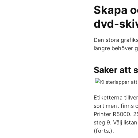
Skapa oc
dvd-ski
Den stora grafiks
längre behöver gi
Saker att 
Etiketterna tillv
sortiment finns 
Printer R5000. 25
steg 9. Välj lista
(forts.).