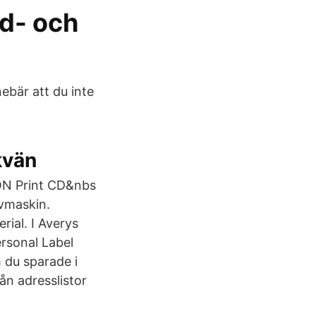
cd- och
nebär att du inte
kvän
ON Print CD&nbs
ivmaskin.
rial. I Averys
ersonal Label
m du sparade i
rån adresslistor