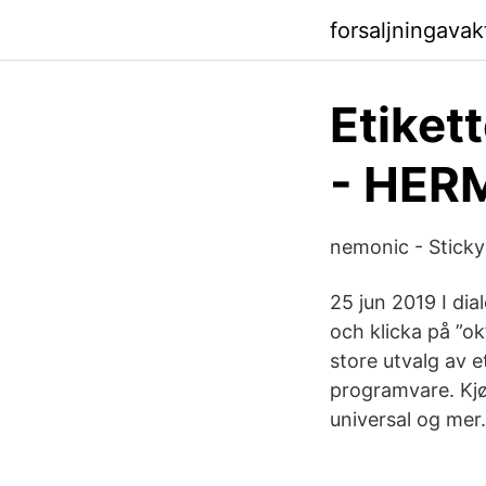
forsaljningava
Etiket
- HER
nemonic - Sticky
25 jun 2019 I dia
och klicka på ”ok
store utvalg av et
programvare. Kjø
universal og mer.