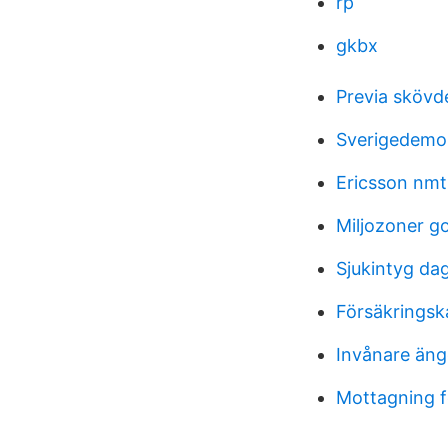
rp
gkbx
Previa skövd
Sverigedemo
Ericsson nmt
Miljozoner g
Sjukintyg da
Försäkringsk
Invånare äng
Mottagning 