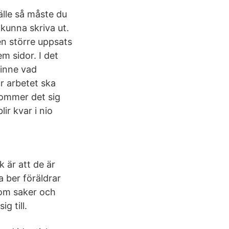
älle så måste du
 kunna skriva ut.
en större uppsats
m sidor. I det
minne vad
r arbetet ska
 kommer det sig
lir kvar i nio
 är att de är
a ber föräldrar
 om saker och
g till.