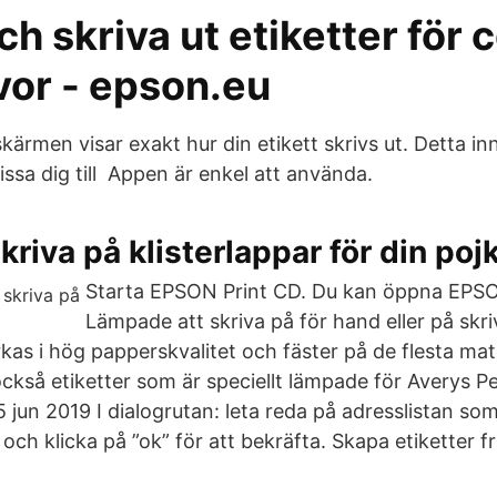
h skriva ut etiketter för 
vor - epson.eu
kärmen visar exakt hur din etikett skrivs ut. Detta in
ssa dig till Appen är enkel att använda.
skriva på klisterlappar för din poj
Starta EPSON Print CD. Du kan öppna EPS
Lämpade att skriva på för hand eller på skr
erkas i hög papperskvalitet och fäster på de flesta mate
också etiketter som är speciellt lämpade för Averys P
 jun 2019 I dialogrutan: leta reda på adresslistan so
n och klicka på ”ok” för att bekräfta. Skapa etiketter f