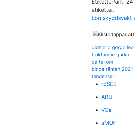
Etiketter/ark: 24
etiketter.
Lön skyddsvakt s
didner o gerge leo
fruktämne gurka
pa tal om
binda räntan 2021
tendenser
rdSEE
ARU
VOir
aMUF