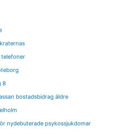
e
kraternas
 telefoner
oteborg
g 8
assan bostadsbidrag äldre
elholm
för nydebuterade psykossjukdomar