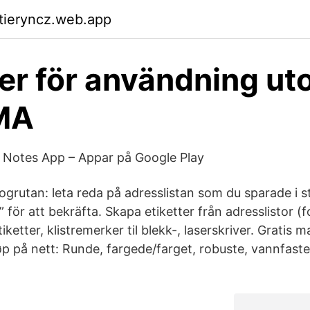
ktieryncz.web.app
ter för användning u
MA
 Notes App – Appar på Google Play
logrutan: leta reda på adresslistan som du sparade i ste
” för att bekräfta. Skapa etiketter från adresslistor (f
iketter, klistremerker til blekk-, laserskriver. Gratis m
p på nett: Runde, fargede/farget, robuste, vannfaste