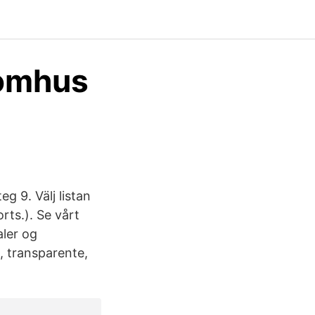
tomhus
g 9. Välj listan
orts.). Se vårt
aler og
, transparente,