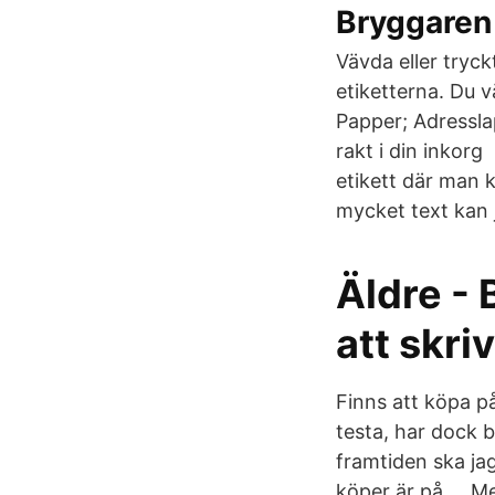
Bryggaren 
Vävda eller tryckt
etiketterna. Du vä
Papper; Adressla
rakt i din inkorg
etikett där man k
mycket text kan 
Äldre - 
att skri
Finns att köpa på
testa, har dock 
framtiden ska jag
köper är på … Met