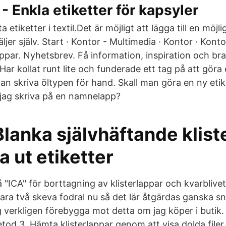
- Enkla etiketter för kapsyler
a etiketter i textil.Det är möjligt att lägga till en möjl
ljer själv. Start · Kontor - Multimedia · Kontor · Konto
ppar. Nyhetsbrev. Få information, inspiration och br
 Har kollat runt lite och funderade ett tag på att göra
an skriva öltypen för hand. Skall man göra en ny etik
jag skriva på en namnelapp?
Blanka självhäftande klist
va ut etiketter
 "ICA" för borttagning av klisterlappar och kvarblivet 
bara två skeva fodral nu så det lär åtgärdas ganska s
 verkligen förebygga mot detta om jag köper i butik. 
od 3. Hämta klisterlappar genom att visa dolda filer.