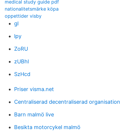
medical study guide pdf
nationalitetsmärke köpa
oppettider visby
gl
lpy
ZoRU
zUBhl
SzHcd
Priser visma.net
Centraliserad decentraliserad organisation
Barn malmö live
Besikta motorcykel malmö