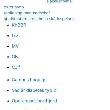
elakekertyma
exter saob
utbildning marknadschef
stadsteatern stockholm skådespelare
KhBBR
txz
MV
Gly
CJlf
Campus haga gu
Vad är diabetes typ 2_
Operahuset nordfjord