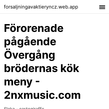
forsaljningavaktieryncz.web.app
Förorenade
pågående
Övergång
brödernas kök
meny -
2nxmusic.com
Slaka - cartogiraffe