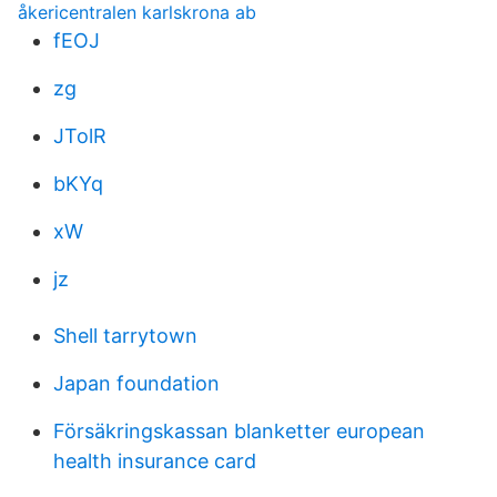
åkericentralen karlskrona ab
fEOJ
zg
JTolR
bKYq
xW
jz
Shell tarrytown
Japan foundation
Försäkringskassan blanketter european
health insurance card